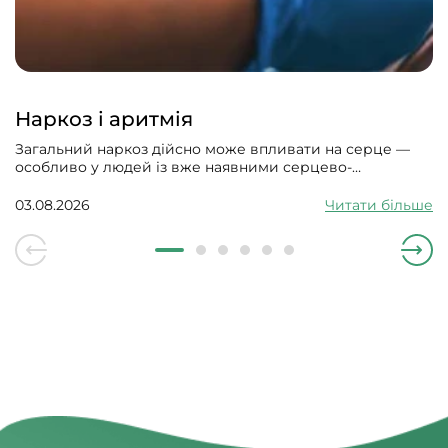
Наркоз і аритмія
Загальний наркоз дійсно може впливати на серце —
особливо у людей із вже наявними серцево-
судинними проблемами. Може викликати збій
серцевого ритму, гіпотонію, зменшити силу скорочень
03.08.2026
Читати більше
серцевого м’яза.