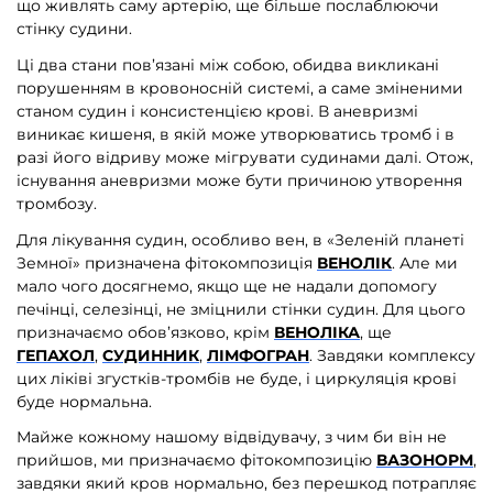
що живлять саму артерію, ще більше послаблюючи
стінку судини.
Ці два стани пов’язані між собою, обидва викликані
порушенням в кровоносній системі, а саме зміненими
станом судин і консистенцією крові. В аневризмі
виникає кишеня, в якій може утворюватись тромб і в
разі його відриву може мігрувати судинами далі. Отож,
існування аневризми може бути причиною утворення
тромбозу.
Для лікування судин, особливо вен, в «Зеленій планеті
Земної» призначена фітокомпозиція
ВЕНОЛІК
.
Але ми
мало чого досягнемо, якщо ще не надали допомогу
печінці, селезінці, не зміцнили стінки судин. Для цього
призначаємо обов’язково, крім
ВЕНОЛІКА
, ще
ГЕПАХОЛ
,
СУДИННИК
,
ЛІМФОГРАН
.
Завдяки комплексу
цих ліківі згустків-тромбів не буде, і циркуляція крові
буде нормальна.
Майже кожному нашому відвідувачу, з чим би він не
прийшов, ми призначаємо фітокомпозицію
ВАЗОНОРМ
,
завдяки який кров нормально, без перешкод потрапляє