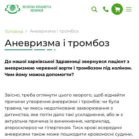
Аневризма і тромбоз
Головна
Аневризма і тромбоз
До нашої харківської Здравниці звернувся пацієнт з
аневризмою черевної аорти і тромбозом під коліном.
Чим йому можна допомогти?
Звісно, треба оглянути цього хворого, щоб віднайти
причини утворення аневризми і тромбів: чи була
травма, чи якесь недоліковане захворювання з
дитинства, яке потім дало такі ускладнення, або ж є
актуальна причина їх виникнення, наприклад,
атеросклероз чи гіпертензія. Тиск крові всередині
аневризми також може пошкодити кровоносні судини,