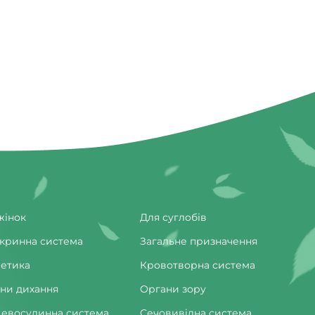
жінок
Для суглобів
кринна система
Загальне призначення
етика
Кровотворна система
ни дихання
Органи зору
евосудинна система
Сечовивідна система