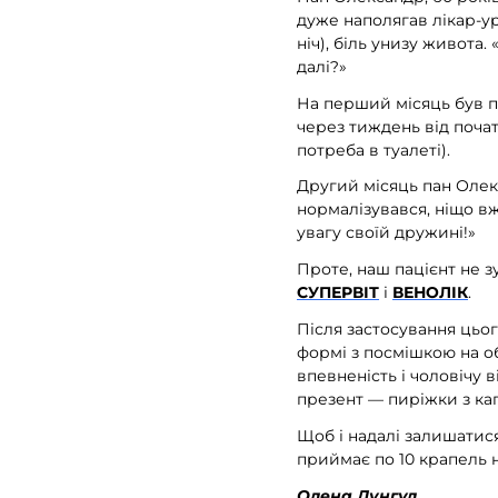
дуже наполягав лікар-ур
ніч), біль унизу живота
далі?»
На перший місяць був п
через тиждень від поча
потреба в туалеті).
Другий місяць пан Оле
нормалізувався, ніщо в
увагу своїй дружині!»
Проте, наш пацієнт не 
СУПЕРВІТ
і
ВЕНОЛІК
.
Після застосування цьо
формі з посмішкою на о
впевненість і чоловічу 
презент — пиріжки з ка
Щоб і надалі залишатися
приймає по 10 крапель н
Олена Лунгул,