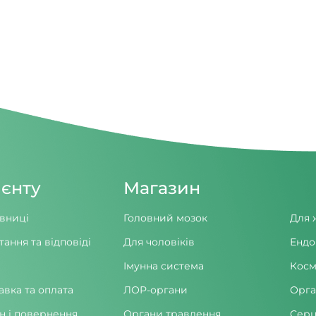
ієнту
Магазин
вниці
Головний мозок
Для 
тання та відповіді
Для чоловіків
Ендо
Імунна система
Косм
авка та оплата
ЛОР-органи
Орга
н і повернення
Органи травлення
Серц