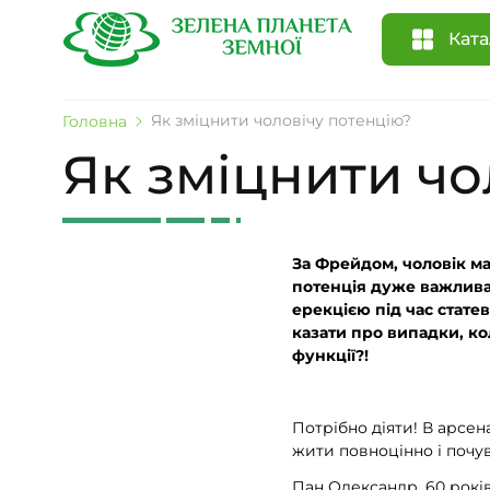
Ката
Як зміцнити чоловічу потенцію?
Головна
Як зміцнити чо
За Фрейдом, чоловік ма
потенція дуже важлива
ерекцією під час стате
казати про випадки, ко
функції?!
Потрібно діяти! В арсен
жити повноцінно і почу
Пан Олександр, 60 років