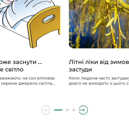
же заснути …
Літні ліки від зимов
е світло
застуди
вважають: на сон впливає
Коли людина часто застуджу
и окреме джерело світла,
довго не виходить з цього ст
гальна «доза» світла
мучить сухий чи вологий ка
дня. Щоб добре спати,
лікарі ставлять діагноз — х
ільше світла зранку і
бронхіт, народна медицина
нше ввечері. Чим більше
радить полоскати горло м
ень, тим менше його вплив
гілочками верби.