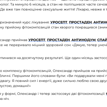
олог. Та минуло 6 місяців, а стан не поліпшився: часте сечов
. «Де вже там повноцінне сексуальне життя! Лікарю, невже я 
ризначений курс лікування:
УРОСЕПТ
,
ПРОСТАДЕН
,
АНТИН
тку прийому фітокомпозицій стан хворого покращився (зник
ксандр приймав
УРОСЕПТ
,
ПРОСТАДЕН
,
АНТИНОДУМ
,
СПА
же не переривало міцний здоровий сон: «Дякую, тепер уноч
зупинився на досягнутому результаті. Ще один місяць засто
го комплексу фітокомпозицій, Олександр прийшов на прийом
бличчі. Першими його словами були: «Ви подарували мені 
відвагу. Я повний сил і енергії, дуже сильно люблю свою дру
пустою, домашні!»
 у формі, Олександр і тепер застосовує дві фітокомпозиції:
а ніч.