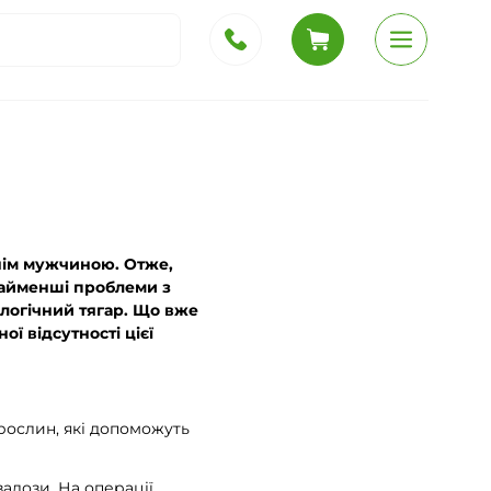
жнім мужчиною. Отже,
Найменші проблеми з
ологічний тягар. Що вже
ї відсутності цієї
 рослин, які допоможуть
залози. На операції