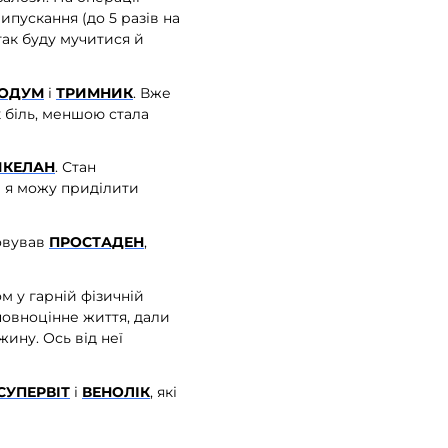
ипускання (до 5 разів на
так буду мучитися й
ОДУМ
і
ТРИМНИК
. Вже
 біль, меншою стала
ЙКЕЛАН
. Стан
і я можу приділити
совував
ПРОСТАДЕН
,
 у гарній фізичній
повноцінне життя, дали
жину. Ось від неї
СУПЕРВІТ
і
ВЕНОЛІК
, які