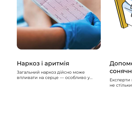
Наркоз і аритмія
Допомо
сонячн
Загальний наркоз дійсно може
впливати на серце — особливо у
Експерти 
людей із вже наявними серцево-
не стільк
судинними проблемами. Може
скільки за
викликати збій серцевого ритму,
упродовж 
гіпотонію, зменшити силу скорочень
потрібно б
серцевого м’яза.
значно ме
світла вд
увечері.