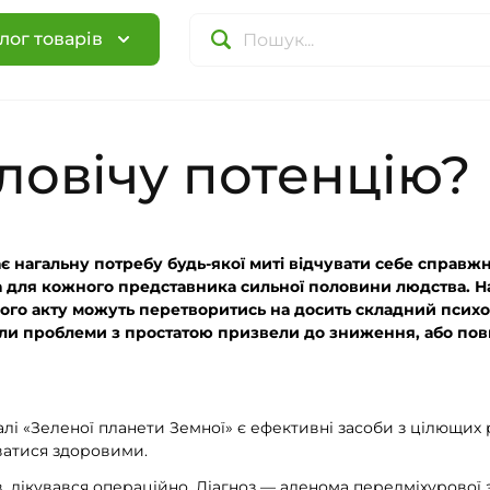
лог товарів
ловічу потенцію?
є нагальну потребу будь-якої миті відчувати себе справ
 для кожного представника сильної половини людства. 
вого акту можуть перетворитись на досить складний псих
ли проблеми з простатою призвели до зниження, або повно
алі «Зеленої планети Земної» є ефективні засоби з цілющих
ватися здоровими.
, лікувався операційно. Діагноз — аденома передміхурової 