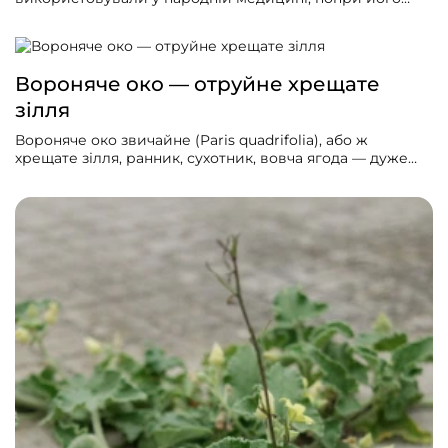
токсичні властивості. Називають його медунка собача,
чередник, псячий язик (у Німеччині та латиною).Свою
народну та наукову назву рослина отримала завдяки
довгому сіруватому листю, що нагадує собачий язик. І
Вороняче око — отруйне хрещате
ефект рослини теж може бути… «кусючим».
зілля
Вороняче око звичайне (Paris quadrifolia), або ж
хрещате зілля, ранник, сухотник, вовча ягода — дуже
отруйна рослина, що може використовуватись і як
лікарська.