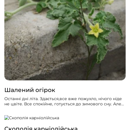
Шалений огірок
Останні дні літа. Здається,все вже пожухло, нічого ніде
не цвіте. Все спокійне, готується до зимового сну. Але
несподівано можна ще натрапити на велику галявину
жовтих лійчастих «гарбузових» квітів.
Скополія карніолійська