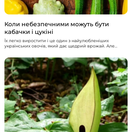
Коли небезпечними можуть бути
кабачки і цукіні
Їх легко виростити і це один з найулюбленіших
українських овочів, який дає щедрий врожай. Але
домашні кабачки можуть бути отруйними! Щороку
кілька людей потрапляє через це до лікарень.