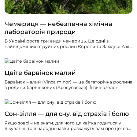
Чемериця — небезпечна хімічна
лабораторія природи
В Україні росте три види чемериць. Це одні з
найвідоміших отруйних рослин Європи та Західної Азії.
Відомими їх робить і вражаюча тривалість життя:
кореневище може жити 50-100 років за рахунок
постійного оновлення. А квітнути починають аж в 7-20
років і квітнуть з перервами у кілька років.
Цвіте барвінок малий
Барвінок малий (Vinca minor) — це багаторічна рослина
з родини барвінкових (Apocynaceae). Її вічнозелені
кущики може помітити кожен, хто взимку
придивляється до природи: листя барвінку і в морози
свіже та неушкоджене. А лишень почнуться тепліші дні,
на рослині з’являться бутони. І в цей час їїтреба
Сон-зілля — для сну, від страхів і болю
заготовляти: акуратно зрізати наземну частину з
квіточками, а корінь обов’язково лишити
Якщо зовсім не знати, для чого ця квітка годиться у
неушкодженим.
лікуванні, то її народні назви розкажуть вам про це: сон-
трава, сон-зілля, сонник.