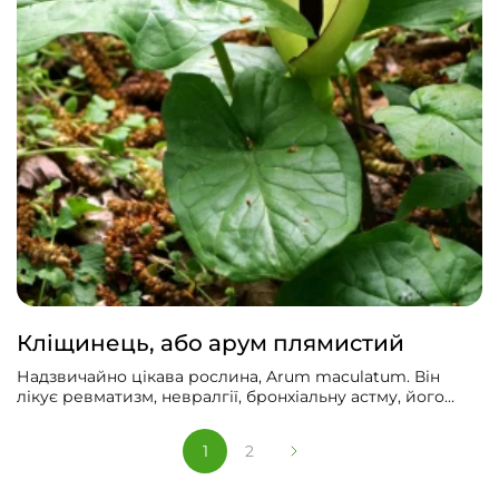
Кліщинець, або арум плямистий
Надзвичайно цікава рослина, Arum maculatum. Він
лікує ревматизм, невралгії, бронхіальну астму, його
також їли колись. Але не знаючи його секретів, можна
ним отруїтися «на смерть».
1
2