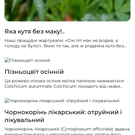
Яка кутя без маку!..
Наші пращури жартували: «Сім літ мак не родив, а
голоду не було!». Воно то так, але ж різдвяна кутя без
маку зовсім не така святкова, як годиться. Ні пирогів не
зробиш, ні неперевершеного львівського макового
пляцку, ні товчанки, ні маківників, ні шуликів на Спаса…
Хіба це життя! Та попри жарти і неоднозначне
Пізньоцвіт осінній
ставлення слід віддати маку належне. Якщо не
зловживати, то чималу користь і сьогодні з нього
Ця рожево-лілова осіння квітка латиною називається
можна мати.
Colchicum autumnale: Colchicum походить від назви
регіону на узбережжі Чорного моря, Колхіди, autumnale
походить від латинського autumnus «осінь».
Чорнокорінь лікарський: отруйний і
лікувальний
Чорнокорінь лікарський (Cynoglossum officinale) здавна
використовували у народній медицині, попри його