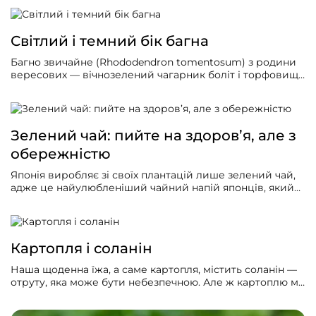
Світлий і темний бік багна
Багно звичайне (Rhododendron tomentosum) з родини
вересових — вічнозелений чагарник боліт і торфовищ,
місць поблизу них, та багатьох хвойних лісів
прохолодної частини Північної півкулі. В Україні це
Полісся, зрідка зустрічається в Прикарпатті й Карпатах.
Його легко впізнати за сильним, дуже специфічним
Зелений чай: пийте на здоров’я, але з
запахом, що посилюється в теплу пору року.
обережністю
Японія виробляє зі своїх плантацій лише зелений чай,
адже це найулюбленіший чайний напій японців, який
вони п’ють щодня та роблять з ним солодощі. І якість
цього чаю виняткова, хоча його збір тут майже цілком
механізований.
Картопля і соланін
Наша щоденна їжа, а саме картопля, містить соланін —
отруту, яка може бути небезпечною. Але ж картоплю ми
застосовуємо і як ліки, часто сирою. Чи безпечно це?