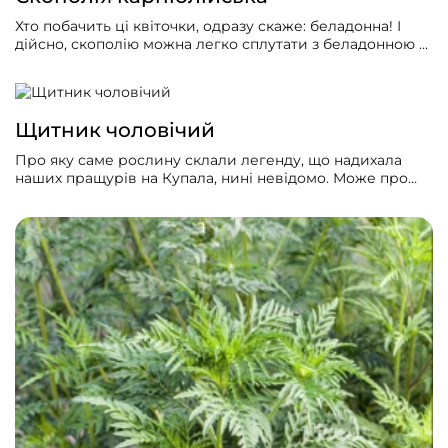
Хто побачить ці квіточки, одразу скаже: беладонна! І
дійсно, скополію можна легко сплутати з беладонною —
вони дуже схожі. Обидві належать до родини
Пасльонові, обидві отруйні. І досить часто у лікуванні
скополія замінює беладонну, адже вони мають багато
однакових сполук.
Щитник чоловічий
Про яку саме рослину склали легенду, що надихала
наших пращурів на Купала, нині невідомо. Може про
чоловічу, а може про жіночу папороть. Її чарівний цвіт
начебто давав людині здатність ставати невидимою,
читати чужі думки, розуміти мову тварин, знаходити
скарби, захищав від примх долі... Практичне
використання папороті значно прозаїчніше: цілителі
тисячі років з успіхом використовували її кореневище
як засіб від глистів.