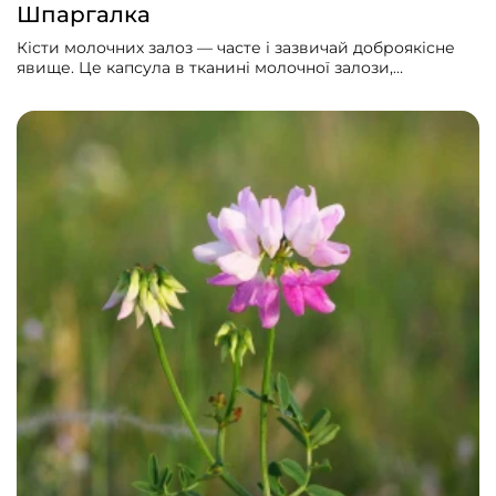
Шпаргалка
Кісти молочних залоз — часте і зазвичай доброякісне
явище. Це капсула в тканині молочної залози,
заповнена рідиною. Понад 70% усіх жінок мають
фіброзно-кістозні зміни упродовж життя, лише 20% з
них мають симптоми.