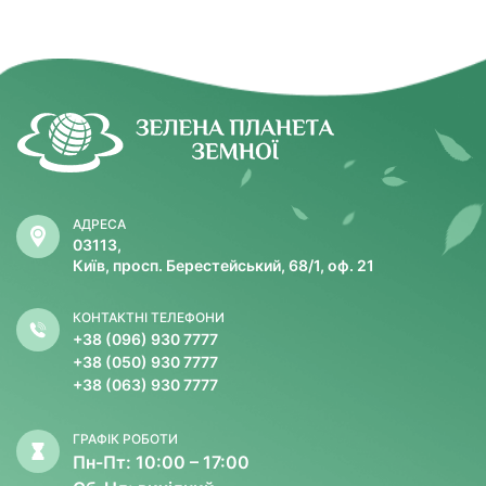
народні цілителі й дипломовані лікарі знайшли й
випробували кілька простих і дієвих засобів, здатних
полегшити стан хворих.
АДРЕСА
03113,
Київ, просп. Берестейський, 68/1, оф. 21
КОНТАКТНІ ТЕЛЕФОНИ
+38 (096) 930 7777
+38 (050) 930 7777
+38 (063) 930 7777
ГРАФІК РОБОТИ
Пн-Пт: 10:00 – 17:00