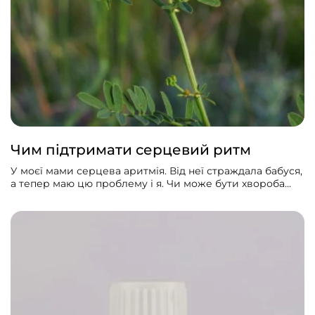
Чим підтримати серцевий ритм
У моєї мами серцева аритмія. Від неї страждала бабуся,
а тепер маю цю проблему і я. Чи може бути хвороба
спадковою? Як з нею боротися?