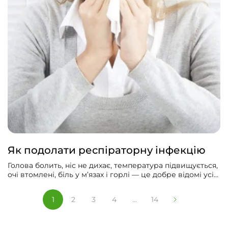
Як подолати респіраторну інфекцію
Голова болить, ніс не дихає, температура підвищується,
очі втомлені, біль у м’язах і горлі — це добре відомі усім
симптоми застуди. І хоч кожен бачив рекламу різних
чудодійних засобів, від застуди панацеї немає. Бо нема
1
2
3
4
...
14
ліків, здатних знищити чи запобігти поширенню
численних вірусів, які спричиняють гострі респіраторні
захворювання. Однак, за віки боротьби з застудою