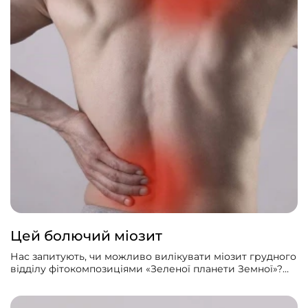
Цей болючий міозит
Нас запитують, чи можливо вилікувати міозит грудного
відділу фітокомпозиціями «Зеленої планети Земної»?
Так, це можливо, але для ефективнішого лікування
потрібно знати причину хвороби.