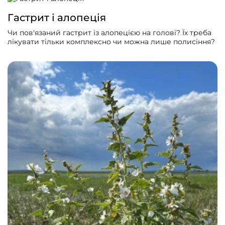
нирки, більше — про їх хвороби і лікування.
Гастрит і алопеція
Чи пов'язаний гастрит із алопецією на голові? Їх треба
лікувати тільки комплексно чи можна лише полисіння?