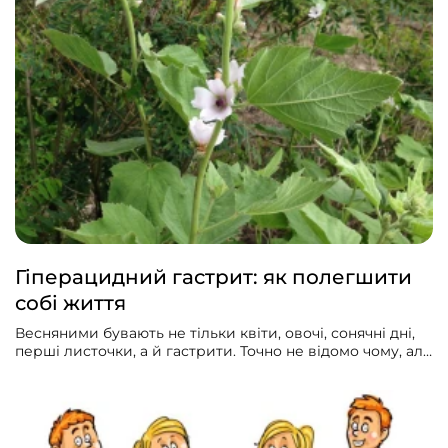
Гіперацидний гастрит: як полегшити
собі життя
Весняними бувають не тільки квіти, овочі, сонячні дні,
перші листочки, а й гастрити. Точно не відомо чому, але
часто навесні та восени загострюються вже наявні
хронічні гастрити або спостерігаються нові випадки
хвороби.