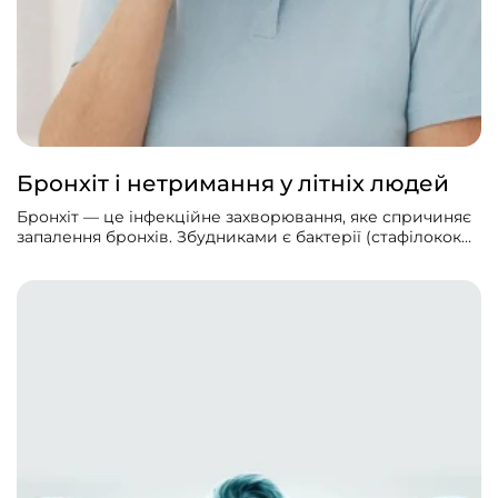
Бронхіт і нетримання у літніх людей
Бронхіт — це інфекційне захворювання, яке спричиняє
запалення бронхів. Збудниками є бактерії (стафілококи,
пневмококи і стрептококи) і віруси (аденовірус, вірус
грипу тощо). Характерним симптомом є сильний
кашель: сухий або з мокротою. Якщо мокрота зелена,
отже, бронхіт бактеріального походження. Через
ослаблений імунітет досить часто бронхіт буває саме у
літніх людей.