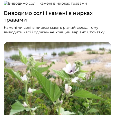
Виводимо солі і камені в нирках
травами
Камені чи солі в нирках мають різний склад, тому
виводити «всі і одразу» не кращий варіант. Спочатку
треба впевнитись, які саме солі у вас відкладаються.