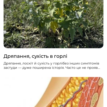
Дряпання, сухість в горлі
Дряпання, лоскіт й сухість у горлібез інших симптомів
застуди — дуже поширена історія. Часто це не прояв
гострої інфекції, а щось хронічне або побутове. Які ж
можуть бути причини?