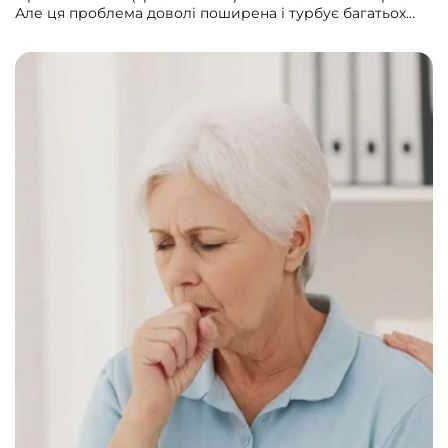
Але ця проблема доволі поширена і турбує багатьох
людей. Тож незмінно отримуємо запитання про його
лікування і далі. Пропонуємо усім коротку і помічну
шпаргалку з цієї теми.