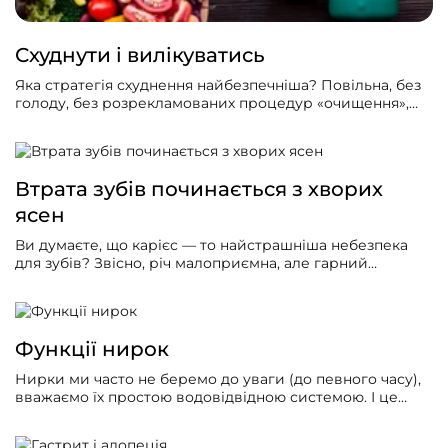
Схуднути і вилікуватись
Яка стратегія схуднення найбезпечніша? Повільна, без
голоду, без розрекламованих процедур «очищення»,
орієнтована на самопочуття, а не тільки вагу.
Наприклад, це можуть бути мінус 2–3 кг за 2–3 місяці.
Втрата зубів починається з хворих
ясен
Ви думаєте, що карієс — то найстрашніша небезпека
для зубів? Звісно, річ малоприємна, але гарний
стоматолог вас, напевне, порятує за один або кілька
візитів у клініку. А от що робити, коли зуби випадають
цілими, практично неушкодженими?
Функції нирок
Нирки ми часто не беремо до уваги (до певного часу),
вважаємо їх простою водовідвідною системою. І це
може нам дорого коштувати. Отож, ми вирішили
детальніше розповісти про цей орган: трішки про самі