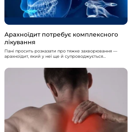
Арахноїдит потребує комплексного
лікування
Пані просить розказати про тяжке захворювання —
арахноїдит, який у неї ще й супроводжується
гіпертензією. Ліки їй вже не допомагають. Може якісь
лікарські рослини допоможуть?