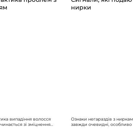
ям
нирки
ика випадіння волосся
Ознаки негараздів з ниркам
чинається зі зміцнення
завжди очевидні, особливо 
 стану організму.
Тому їх часто ігнорують або