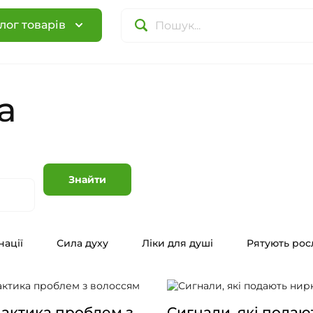
лог товарів
а
Знайти
нації
Сила духу
Ліки для душі
Рятують ро
актика проблем з
Сигнали, які подаю