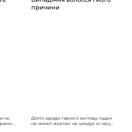
причини
и не
Дехто заради гарного вигляду ладен
ранні.
на чималі жертви: не шкодує ні часу,
 списують
ні сил, ні грошей. А гарна зачіска таки