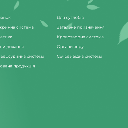
жінок
Для суглобів
кринна система
Загальне призначення
етика
Кровотворна система
ни дихання
Органи зору
евосудинна система
Сечовивідна система
ована продукція