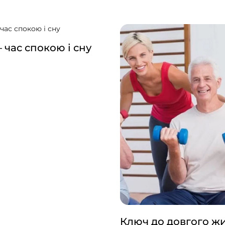
на інше. Ось симптоми, на я
зважати.
 час спокою і сну
Ключ до довгого ж