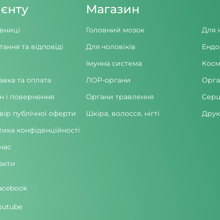
ієнту
Магазин
вниці
Головний мозок
Для 
тання та відповіді
Для чоловіків
Ендо
Імунна система
Косм
авка та оплата
ЛОР-органи
Орга
н і повернення
Органи травлення
Серц
вір публічної оферти
Шкіра, волосся, нігті
Друк
тика конфіденційності
нас
акти
acebook
outube