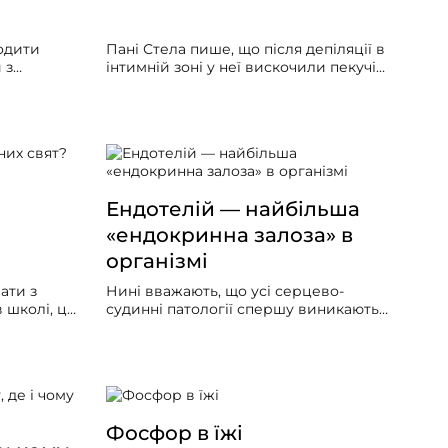
одити
Пані Стела пише, що після депіляції в
 з
інтимній зоні у неї вискочили пекучі
дості
прищі. Чи є щось у «Зеленій планеті
ь,
Земної», щоб їх загоїти? Звичайно, є! А
принагідно поглянемо глибше на цю
ве
проблему.
Ендотелій — найбільша
«ендокринна залоза» в
організмі
ати з
Нині вважають, що усі серцево-
в школі, ця
судинні патології спершу виникають
 вона
на рівні особливої тканини у нашому
, маски,
організмі — ендотелію. Саме про неї і
ами
піде мова.
дноразовий
удь-яких
Фосфор в їжі