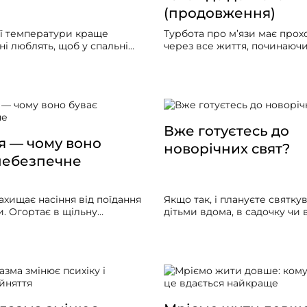
(продовження)
ої температури краще
Турбота про м’язи має прох
ні люблять, щоб у спальні
через все життя, починаючи
о, інші люблять холодне
дитинства. Люди, які в моло
віть взимку.
ігнорують фізичну активніст
втрачають «життєві бали» і
зменшують шанси на здоро
довголіття.
Вже готуєтесь до
я — чому воно
новорічних свят?
небезпечне
ахищає насіння від поїдання
Якщо так, і плануєте святкув
. Огортає в щільну
дітьми вдома, в садочку чи 
 яка не розчиняється в
інформація для вас. Власне,
ракті, отож насінина з
стосується всіх свят: кульки
 тварин виходить ціла десь
блискітки, стрічки з вогник
 100 км від рослини, та ще
(світлодіодним світлом), о
ло себе купу добрив у
посуд є тепер атрибутами б
екалій. Чудове
значних подій.
ання! Насінина може