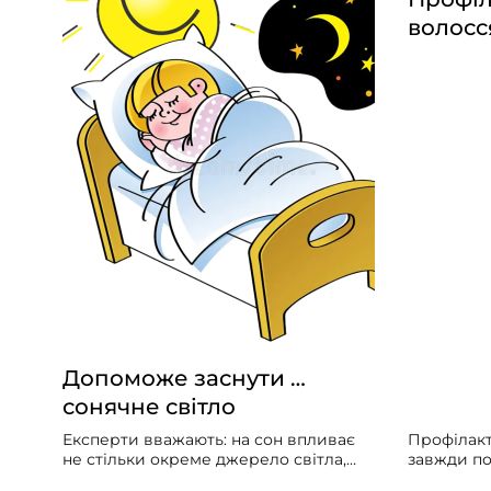
волосс
Допоможе заснути …
сонячне світло
Експерти вважають: на сон впливає
Профілакт
не стільки окреме джерело світла,
завжди по
скільки загальна «доза» світла
загального