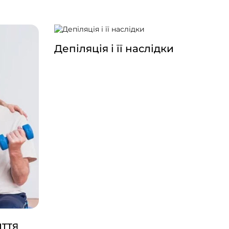
кі варто
всього цього потребує, і дуже
прикро, коли бажаного ефекту
досягти не вдається.
Депіляція і її наслідки
иття