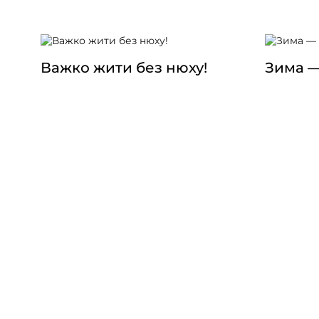
упродовж дня. Щоб добре спати,
потрібно більше світла зранку і
значно менше ввечері. Чим більше
світла вдень, тим менше його вплив
увечері.
Важко жити без нюху!
Зима —