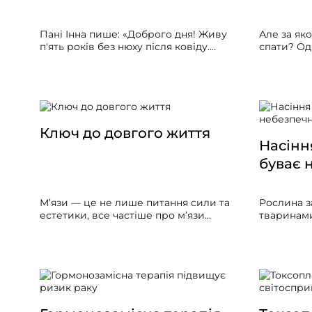
Пані Інна пише: «Доброго дня! Живу
Але за як
п'ять років без нюху після ковіду.
спати? Од
Перепробувала багато всього, але
було тепл
безуспішно. Можливо, пощастить, і ви
повітря на
підкажете лікування. Дякую вам за
вашу працю!»
Ключ до довгого життя
Насінн
буває 
М’язи — це не лише питання сили та
Рослина з
естетики, все частіше про м’язи
тваринами
почали говорити як про дуже
оболонку,
важливий орган, що впливає на
травному т
тривалість і якість життя. Вони мають
фекаліями
величезний вплив на обмін речовин,
за 5-10 чи
імунітет та захист мозкових функцій,
має навко
силу кісток.
вигляді ф
пристосув