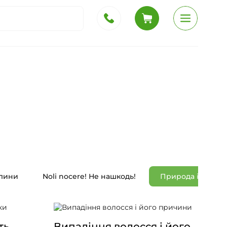
слини
Noli nocere! Не нашкодь!
Природа і наука
ть
Випадіння волосся і його