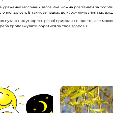
е ураження молочних залоз, яке можна розпізнати за особ
олочної залози
.
В таких випадках до курсу лікування має вхо
ння пухлинних утворень різної природи не просте, але можли
треба продовжувати боротися за своє здоров’я.