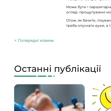
Може бути і паразитарн
огляді, прощупуванні м
Отож, як бачите, лікува
треба опускати руки, а 
< Попередні новини
Останні публікації