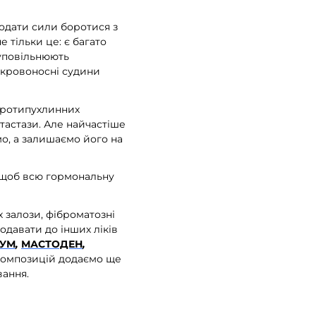
додати сили боротися з
 тільки це: є багато
 уповільнюють
 кровоносні судини
 протипухлинних
тастази. Але найчастіше
о, а залишаємо його на
 щоб всю гормональну
 залози, фіброматозні
давати до інших ліків
УМ
,
МАСТОДЕН
,
окомпозицій додаємо ще
вання.