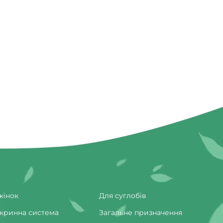
допоможуть ванночки.
ент
нас
жінок
Для суглобів
кринна система
Загальне призначення