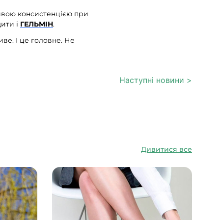
ливою консистенцією при
дити і
ГЕЛЬМІН
.
ве. І це головне. Не
Наступні новини >
Дивитися все