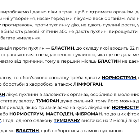
виробляємо і даємо ліки з трав, щоб підтримати організм, 
нні утворення, насамперед ми лікуємо весь організм. Але не
 протиракову, протипухлинну дію, не дають пухлині рости,
, вбивають ракові клітини або не дають пухлині вирощувати
 багате живлення.
зиція проти пухлин —
БЛАСТИН
, до складу якої входить 32
о справляються з незадавненою пухлиною, яка ще не дала ме
наємо від причини, тому в перший місяць
БЛАСТИН
не даєм
лозу, то обов’язково спочатку треба давати
НОРМОСТРУМ
,
 боротьби з хворобою, а також
ЛІМФОГРАН
.
АН
лікує пухлини в залозистих органах, особливо в молочних
 статеву залозу.
ТУМОРАН
дуже сильний, тому його можна до
 Наприклад, якщо призначаємо на курс лікування
НОРМОСТР
або
НОРМОСТРУМ
,
МАСТОДЕН
,
ФІБРОМАН
,
то до цих фіт
У
.
І тоді одного флакону
ТУМОРАНУ
вистачає на 2 місяці ліку
е даємо
БЛАСТИН
, щоб поборотися з самою пухлиною.