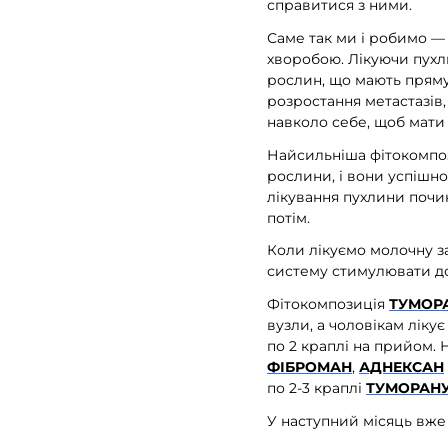
справитися з ними.
Саме так ми і робимо — 
хворобою. Лікуючи пухли
рослин, що мають пряму
розростання метастазів
навколо себе, щоб мати
Найсильніша фітокомпо
рослини, і вони успішн
лікування пухлини почи
потім.
Коли лікуємо молочну за
систему стимулювати до
Фітокомпозиція
ТУМОР
вузли, а чоловікам лікує
по 2 краплі на прийом.
ФІБРОМАН
,
АДНЕКСАН
по 2-3 краплі
ТУМОРАН
У наступний місяць вж