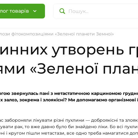
лог товарів
алози фітокомпозиціями «Зеленої планети Земної»
инних утворень г
ями «Зеленої пла
гою звернулась пані з метастатичною карциномою грудної
залоз, зокрема і злоякісні? Ми допомагаємо організмові ї
 забороняли лікувати різні пухлини — доброякісні та злояк
вати рак, то вже давно було би знайдено ліки. Бо всі пухлин
ні і кругом пішли метастази, все одно треба намагатися до