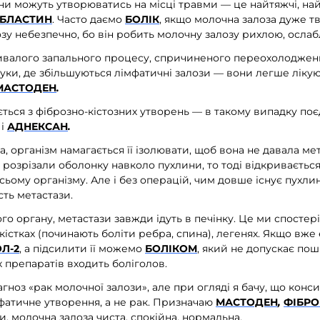
ини можуть утворюватись на місці травми — це найтяжчі, на
БЛАСТИН
.
Часто даємо
БОЛІК
,
якщо молочна залоза дуже тв
у небезпечно, бо він робить молочну залозу рихлою, ослаблю
ивалого запального процесу, спричиненого переохолодженн
руки, де збільшуються лімфатичні залози — вони легше ліку
МАСТОДЕН
.
ться з фіброзно-кістозних утворень — в такому випадку по
і
АДНЕКСАН
.
а, організм намагається її ізолювати, щоб вона не давала ме
розрізали оболонку навколо пухлини, то тоді відкривається
ому організму. Але і без операцій, чим довше існує пухлин
сть метастази.
о органу, метастази завжди ідуть в печінку. Це ми спостері
 кістках (починають боліти ребра, спина), легенях. Якщо вже 
Л-2
, а підсилити її можемо
БОЛІКОМ
, який не допускає пош
 препаратів входить боліголов.
агноз «рак молочної залози», але при огляді я бачу, що конс
мфатичне утворення, а не рак. Призначаю
МАСТОДЕН
,
ФІБР
и, молочна залоза чиста, спокійна, нормальна.