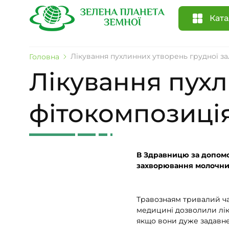
Ката
Лікування пухлинних утворень грудної з
Головна
Лікування пухл
фітокомпозиці
В Здравницю за допомо
захворювання молочних 
Травознаям тривалий час
медицині дозволили ліку
якщо вони дуже задавне