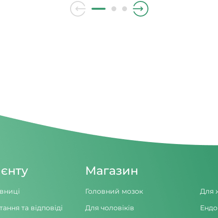
ень, тим менше його вплив
гілочками верби.
ієнту
Магазин
вниці
Головний мозок
Для 
тання та відповіді
Для чоловіків
Ендо