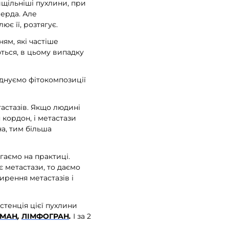
йщільніші пухлини, при
ерда. Але
є її, розтягує.
ям, які частіше
ються, в цьому випадку
єднуємо фітокомпозиції
тастазів. Якщо людині
 кордон, і метастази
а, тим більша
гаємо на практиці.
є метастази, то даємо
ирення метастазів і
истенція цієї пухлини
ОМАН
,
ЛІМФОГРАН
.
І за 2