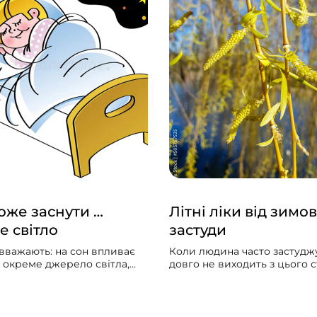
же заснути …
Літні ліки від зимов
е світло
застуди
вважають: на сон впливає
Коли людина часто застуджу
и окреме джерело світла,
довго не виходить з цього ст
гальна «доза» світла
мучить сухий чи вологий ка
дня. Щоб добре спати,
лікарі ставлять діагноз — х
ільше світла зранку і
бронхіт, народна медицина
нше ввечері. Чим більше
радить полоскати горло м