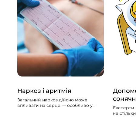
Наркоз і аритмія
Допомо
сонячн
Загальний наркоз дійсно може
впливати на серце — особливо у
Експерти 
людей із вже наявними серцево-
не стільк
судинними проблемами. Може
скільки за
викликати збій серцевого ритму,
упродовж 
гіпотонію, зменшити силу скорочень
потрібно б
серцевого м’яза.
значно ме