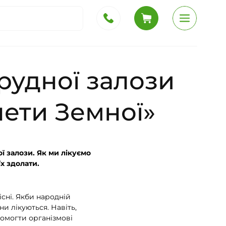
рудної залози
нети Земної»
 залози. Як ми лікуємо
х здолати.
існі. Якби народній
и лікуються. Навіть,
помогти організмові