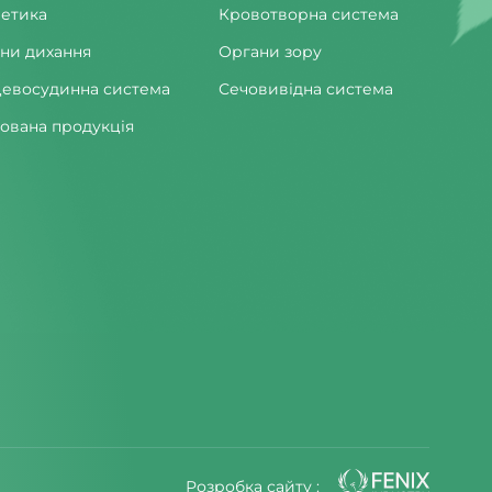
етика
Кровотворна система
ни дихання
Органи зору
евосудинна система
Сечовивідна система
ована продукція
Розробка сайту :