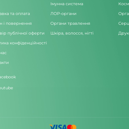
Імунна система
Косм
авка та оплата
ЛОР-органи
Орга
н і повернення
Органи травлення
Серц
вір публічної оферти
Шкіра, волосся, нігті
Друк
тика конфіденційності
нас
акти
acebook
outube